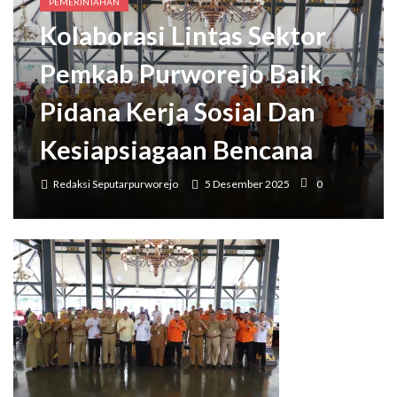
Bupati Purworejo Mengajak Masyarakat Wujudkan Lingkungan Ramah Anak Sejak U
PEMERINTAHAN
Kolaborasi Lintas Sektor
Pemkab Purworejo Baik
Pidana Kerja Sosial Dan
Kesiapsiagaan Bencana
Redaksi Seputarpurworejo
5 Desember 2025
0