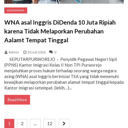
KEAMANAN
WNA asal Inggris DiDenda 10 Juta Ripiah
karena Tidak Melaporkan Perubahan
Aalamt Tempat Tinggal
Admin
20 Juli 2026
0
SEPUTARPURWOREJO - Penyidik Pegawai Negeri Sipil
(PPNS) Kantor Imigrasi Kelas II Non TPI Purworejo
menjatuhkan proses hukum terhadap seorang warga negara
asing (WNA) asal Inggris berinisial TSA yang tidak memenuhi
kewajiban melaporkan perubahan alamat tempat tinggal kepada
Kantor Imigrasi setempat. (lebih…)...
Read More
Paginasi
1
2
…
12