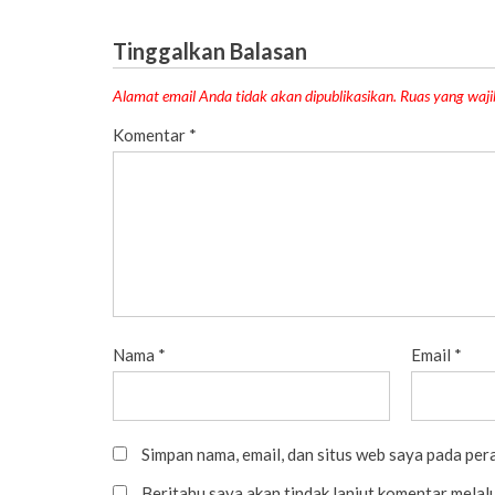
Tinggalkan Balasan
Alamat email Anda tidak akan dipublikasikan.
Ruas yang waji
Komentar
*
Nama
*
Email
*
Simpan nama, email, dan situs web saya pada per
Beritahu saya akan tindak lanjut komentar melalu