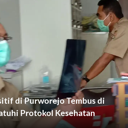
k Masyarakat Wujudkan Lingkungan Ramah Anak Sejak Usia Dini
itif di Purworejo Tembus di
atuhi Protokol Kesehatan