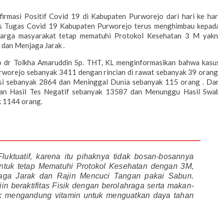
masi Positif Covid 19 di Kabupaten Purworejo dari hari ke har
gus Tugas Covid 19 Kabupaten Purworejo terus menghimbau kepad
arga masyarakat tetap mematuhi Protokol Kesehatan 3 M yakn
dan Menjaga Jarak .
o dr Tolkha Amaruddin Sp. THT, KL menginformasikan bahwa kasu
Purworejo sebanyak 3411 dengan rincian di rawat sebanyak 39 orang
lasi sebanyak 2864 dan Meninggal Dunia sebanyak 115 orang . Da
an Hasil Tes Negatif sebanyak 13587 dan Menunggu Hasil Swa
k 1144 orang.
Fluktuatif, karena itu pihaknya tidak bosan-bosannya
tuk tetap Mematuhi Protokol Kesehatan dengan 3M,
aga Jarak dan Rajin Mencuci Tangan pakai Sabun.
jin beraktifitas Fisik dengan berolahraga serta makan-
k mengandung vitamin untuk menguatkan daya tahan