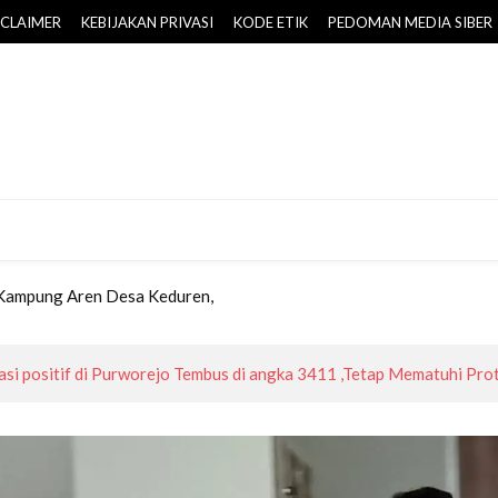
SCLAIMER
KEBIJAKAN PRIVASI
KODE ETIK
PEDOMAN MEDIA SIBER
-PPAS 2026 Disepakati, Target PAD Daerah Naik Rp25,757 Miliar
 Mempermudah Pelayanan Paspor bagi Masyarakat
 Dikembangkan BPOB di Borobudur Highland
al, Bupati Purworejo Kukuhkan Pengurus Kopwan Srikandi
 Kampung Aren Desa Keduren,
k Masyarakat Wujudkan Lingkungan Ramah Anak Sejak Usia Dini
-PPAS 2026 Disepakati, Target PAD Daerah Naik Rp25,757 Miliar
asi positif di Purworejo Tembus di angka 3411 ,Tetap Mematuhi Pr
 Mempermudah Pelayanan Paspor bagi Masyarakat
 Dikembangkan BPOB di Borobudur Highland
al, Bupati Purworejo Kukuhkan Pengurus Kopwan Srikandi
 Kampung Aren Desa Keduren,