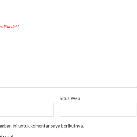
b ditandai
*
Situs Web
amban ini untuk komentar saya berikutnya.
i surel.