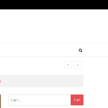
a
Cari
untuk: