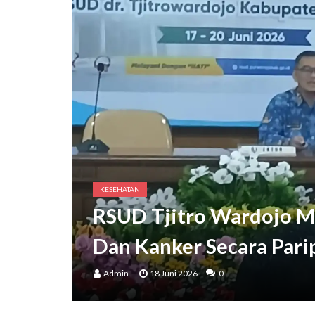
Bupati Purworejo Mengaja
KESEHATAN
RSUD Tjitro Wardojo M
Dan Kanker Secara Pari
Admin
18 Juni 2026
0