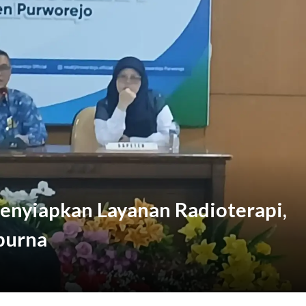
k Masyarakat Wujudkan Lingkungan Ramah Anak Sejak Usia Dini
enyiapkan Layanan Radioterapi,
purna