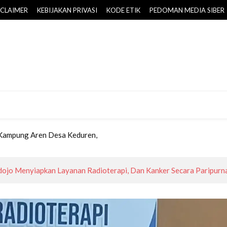
SCLAIMER
KEBIJAKAN PRIVASI
KODE ETIK
PEDOMAN MEDIA SIBER
-PPAS 2026 Disepakati, Target PAD Daerah Naik Rp25,757 Miliar
 Mempermudah Pelayanan Paspor bagi Masyarakat
 Dikembangkan BPOB di Borobudur Highland
al, Bupati Purworejo Kukuhkan Pengurus Kopwan Srikandi
 Kampung Aren Desa Keduren,
k Masyarakat Wujudkan Lingkungan Ramah Anak Sejak Usia Dini
-PPAS 2026 Disepakati, Target PAD Daerah Naik Rp25,757 Miliar
ojo Menyiapkan Layanan Radioterapi, Dan Kanker Secara Paripurn
 Mempermudah Pelayanan Paspor bagi Masyarakat
 Dikembangkan BPOB di Borobudur Highland
al, Bupati Purworejo Kukuhkan Pengurus Kopwan Srikandi
 Kampung Aren Desa Keduren,