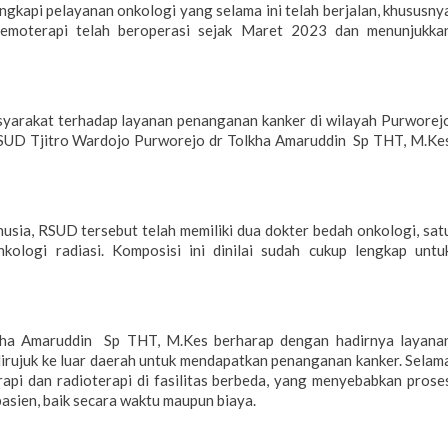
ngkapi pelayanan onkologi yang selama ini telah berjalan, khususny
kemoterapi telah beroperasi sejak Maret 2023 dan menunjukka
syarakat terhadap layanan penanganan kanker di wilayah Purworej
r RSUD Tjitro Wardojo Purworejo dr Tolkha Amaruddin Sp THT, M.Ke
usia, RSUD tersebut telah memiliki dua dokter bedah onkologi, sat
kologi radiasi. Komposisi ini dinilai sudah cukup lengkap untu
kha Amaruddin Sp THT, M.Kes berharap dengan hadirnya layana
 dirujuk ke luar daerah untuk mendapatkan penanganan kanker. Selam
rapi dan radioterapi di fasilitas berbeda, yang menyebabkan prose
sien, baik secara waktu maupun biaya.