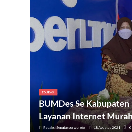
Bupati Purworejo Mengaja
EDUKASI
BUMDes Se Kabupaten 
Layanan Internet Mura
Redaksi Seputarpurworejo
18 Agustus 2021
0