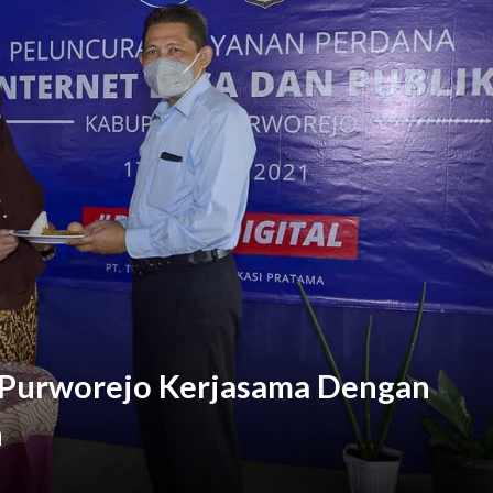
k Masyarakat Wujudkan Lingkungan Ramah Anak Sejak Usia Dini
Purworejo Kerjasama Dengan
h