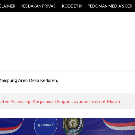
CLAIMER
KEBIJAKAN PRIVASI
KODE ETIK
PEDOMAN MEDIA SIBER
-PPAS 2026 Disepakati, Target PAD Daerah Naik Rp25,757 Miliar
 Mempermudah Pelayanan Paspor bagi Masyarakat
 Dikembangkan BPOB di Borobudur Highland
al, Bupati Purworejo Kukuhkan Pengurus Kopwan Srikandi
 Kampung Aren Desa Keduren,
k Masyarakat Wujudkan Lingkungan Ramah Anak Sejak Usia Dini
-PPAS 2026 Disepakati, Target PAD Daerah Naik Rp25,757 Miliar
ten Purworejo Kerjasama Dengan Layanan Internet Murah
 Mempermudah Pelayanan Paspor bagi Masyarakat
 Dikembangkan BPOB di Borobudur Highland
al, Bupati Purworejo Kukuhkan Pengurus Kopwan Srikandi
 Kampung Aren Desa Keduren,