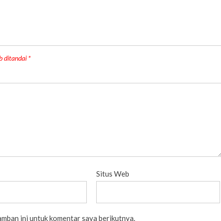
b ditandai
*
Situs Web
amban ini untuk komentar saya berikutnya.