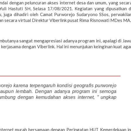
tandai dengan peluncuran akses internet desa dan umum, yang secar
Yuli Hastuti SH, Selasa 17/08/2021. Kegiatan yang dipusatkan d
juga dihadiri oleh Camat Purworejo Sudaryono SSos, perwakila
n secara virtual Direktur Viberlink pusat Rima Risnowati MDes MA.
ambutanya sangat mengapresiasi adanya program ini, apalagi di Jaw
erjasama dengan Viberlink. Hal ini menunjukan keinginan kuat aga
orejo karena terpengaruh kondisi geografis purworejo
maupun lembah. Dengan adanya program ini semoga
rsambung dengan kemudahan akses internet, ” ungkap
internet murah bersamaan dengan Peringatan HUT Kemerdekaan in