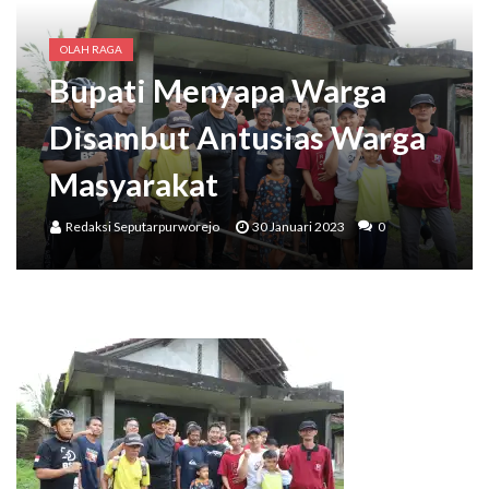
Wakil Bupati Meresmikan Kampung Aren Desa Keduren,
Bupati Purworejo Mengajak Masyarakat Wujudkan Lingkungan Ramah Anak Sejak U
OLAH RAGA
Bupati Menyapa Warga
Disambut Antusias Warga
Masyarakat
Redaksi Seputarpurworejo
30 Januari 2023
0