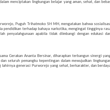
 dalam menciptakan lingkungan belajar yang aman, sehat, dan beba
urworejo, Puguh Trihatmoko SH MH, mengatakan bahwa sosialisas
a pendidikan terhadap bahaya narkotika, mengingat tingginya ras
lah penyalahgunaan apabila tidak diimbangi dengan edukasi da
sama Gerakan Ananta Bersinar, diharapkan terbangun sinergi yan
n, dan seluruh pemangku kepentingan dalam mewujudkan lingkunga
g lahirnya generasi Purworejo yang sehat, berkarakter, dan berday