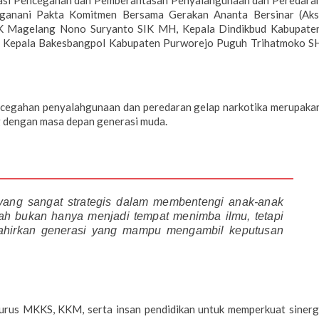
isasi Pencegahan dan Pemberantasan Penyalahgunaan dan Peredara
anganani Pakta Komitmen Bersama Gerakan Ananta Bersinar (Aks
NNK Magelang Nono Suryanto SIK MH, Kepala Dindikbud Kabupate
a Kepala Bakesbangpol Kabupaten Purworejo Puguh Trihatmoko S
cegahan penyalahgunaan dan peredaran gelap narkotika merupaka
g dengan masa depan generasi muda.
 yang sangat strategis dalam membentengi anak-anak
olah bukan hanya menjadi tempat menimba ilmu, tetapi
ahirkan generasi yang mampu mengambil keputusan
gurus MKKS, KKM, serta insan pendidikan untuk memperkuat sinerg