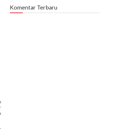
Komentar Terbaru
n
r
o