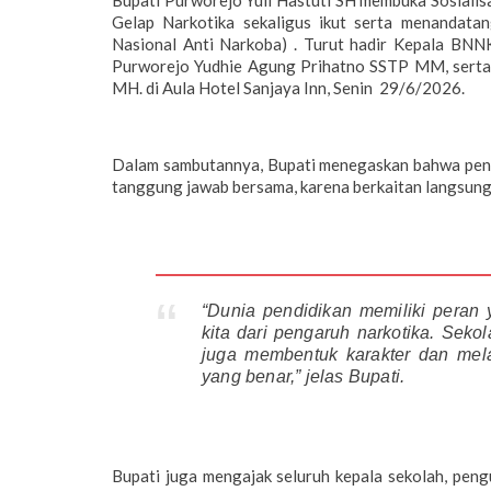
Bupati Purworejo Yuli Hastuti SH membuka Sosial
Gelap Narkotika sekaligus ikut serta menandat
Nasional Anti Narkoba) . Turut hadir Kepala B
Purworejo Yudhie Agung Prihatno SSTP MM, sert
MH. di Aula Hotel Sanjaya Inn, Senin 29/6/2026.
Dalam sambutannya, Bupati menegaskan bahwa pen
tanggung jawab bersama, karena berkaitan langsun
“Dunia pendidikan memiliki peran
kita dari pengaruh narkotika. Sek
juga membentuk karakter dan mel
yang benar,” jelas Bupati.
Bupati juga mengajak seluruh kepala sekolah, pen