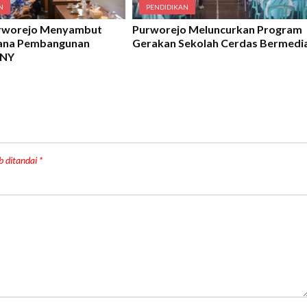
N
PENDIDIKAN
urworejo Menyambut
Purworejo Meluncurkan Program
cana Pembangunan
Gerakan Sekolah Cerdas Bermedi
UNY
b ditandai
*