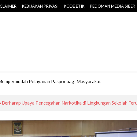
SCLAIMER
KEBIJAKAN PRIVASI
KODE ETIK
PEDOMAN MEDIA SIBER
-PPAS 2026 Disepakati, Target PAD Daerah Naik Rp25,757 Miliar
 Mempermudah Pelayanan Paspor bagi Masyarakat
 Dikembangkan BPOB di Borobudur Highland
al, Bupati Purworejo Kukuhkan Pengurus Kopwan Srikandi
 Kampung Aren Desa Keduren,
k Masyarakat Wujudkan Lingkungan Ramah Anak Sejak Usia Dini
-PPAS 2026 Disepakati, Target PAD Daerah Naik Rp25,757 Miliar
 Mempermudah Pelayanan Paspor bagi Masyarakat
 Dikembangkan BPOB di Borobudur Highland
al, Bupati Purworejo Kukuhkan Pengurus Kopwan Srikandi
 Berharap Upaya Pencegahan Narkotika di Lingkungan Sekolah Teru
 Kampung Aren Desa Keduren,
k Masyarakat Wujudkan Lingkungan Ramah Anak Sejak Usia Dini