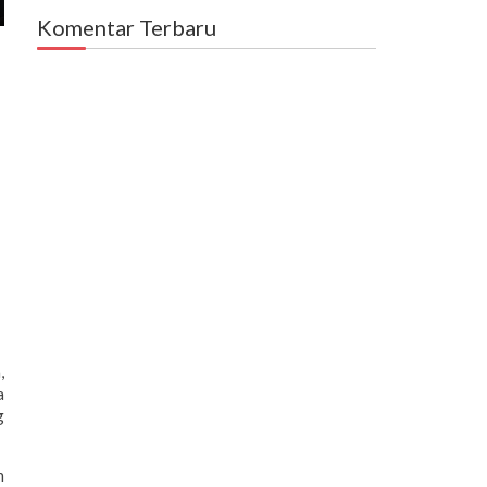
Komentar Terbaru
,
a
g
n