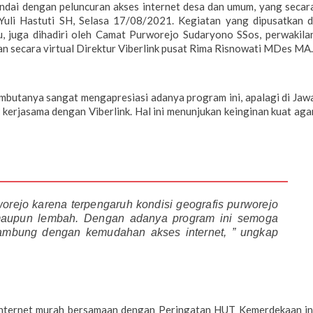
tandai dengan peluncuran akses internet desa dan umum, yang secar
Yuli Hastuti SH, Selasa 17/08/2021. Kegiatan yang dipusatkan d
juga dihadiri oleh Camat Purworejo Sudaryono SSos, perwakila
n secara virtual Direktur Viberlink pusat Rima Risnowati MDes MA.
ambutanya sangat mengapresiasi adanya program ini, apalagi di Jaw
erjasama dengan Viberlink. Hal ini menunjukan keinginan kuat aga
orejo karena terpengaruh kondisi geografis purworejo
maupun lembah. Dengan adanya program ini semoga
rsambung dengan kemudahan akses internet, ” ungkap
internet murah bersamaan dengan Peringatan HUT Kemerdekaan in