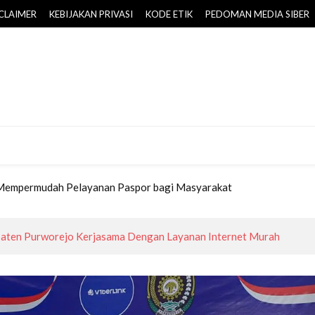
CLAIMER
KEBIJAKAN PRIVASI
KODE ETIK
PEDOMAN MEDIA SIBER
-PPAS 2026 Disepakati, Target PAD Daerah Naik Rp25,757 Miliar
 Mempermudah Pelayanan Paspor bagi Masyarakat
 Dikembangkan BPOB di Borobudur Highland
al, Bupati Purworejo Kukuhkan Pengurus Kopwan Srikandi
 Kampung Aren Desa Keduren,
k Masyarakat Wujudkan Lingkungan Ramah Anak Sejak Usia Dini
-PPAS 2026 Disepakati, Target PAD Daerah Naik Rp25,757 Miliar
 Mempermudah Pelayanan Paspor bagi Masyarakat
 Dikembangkan BPOB di Borobudur Highland
al, Bupati Purworejo Kukuhkan Pengurus Kopwan Srikandi
ten Purworejo Kerjasama Dengan Layanan Internet Murah
 Kampung Aren Desa Keduren,
k Masyarakat Wujudkan Lingkungan Ramah Anak Sejak Usia Dini