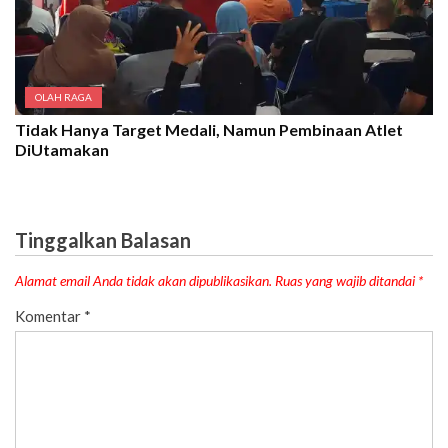
OLAH RAGA
Tidak Hanya Target Medali, Namun Pembinaan Atlet
DiUtamakan
Tinggalkan Balasan
Alamat email Anda tidak akan dipublikasikan.
Ruas yang wajib ditandai
*
Komentar
*