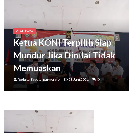
Wakil Bupati Meresmikan Kampung Aren Desa Keduren,
Bupati Purworejo Mengajak Masyarakat Wujudkan Lingkungan Ramah Anak Sejak U
OLAH RAGA
Ketua KONI Terpilih Siap
Mundur Jika Dinilai Tidak
Memuaskan
Redaksi Seputarpurworejo
28 Juni 2021
0