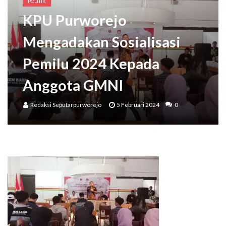
Wakil Bupati Meresmikan Kampung Aren Desa Keduren,
POLITIK
KPU Purworejo
Bupati Purworejo Mengajak Masyarakat Wujudkan Lingkungan Ramah Anak Sejak U
Mengadakan Sosialisasi
Pemilu 2024 Kepada
Anggota GMNI
Redaksi Seputarpurworejo
5 Februari 2024
0