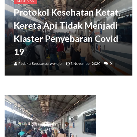
Wakil Bupati Meresmikan Kampung Aren Desa Keduren,
KESEHATAN
Protokol Kesehatan Ketat,
Bupati Purworejo Mengajak Masyarakat Wujudkan Lingkungan Ramah Anak Sejak U
Kereta Api Tidak Menjadi
Klaster Penyebaran Covid
19
Redaksi Seputarpurworejo
3 November 2020
0