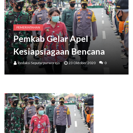
Wakil Bupati Meresmikan Kampung Aren Desa Keduren,
Bupati Purworejo Mengajak Masyarakat Wujudkan Lingkungan Ramah Anak Sejak U
PEMERINTAHAN
Pemkab Gelar Apel
Kesiapsiagaan Bencana
Redaksi Seputarpurworejo
23 Oktober 2020
0