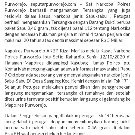
Purworejo, seputarpurworejo.com – Sat Narkoba Polres
Purworejo berhasil mengamankan Tersangka yang juga
residivis dalam kasus Narkoba jenis Sabu-sabu . Petugas
berhasil mengamankan Tersangka dengan Barang Bukti berupa
paket Sabu 0,46 gram , tsk dijerat pasal 112 tentang Narkotika
dengan ancaman hukuman penjara minimal 4 tahun penjara dan
maksimal 20 tahun atau denda maksimal sebesar Rp 5 Miliar.
Kapolres Purworejo AKBP Rizal Marito melalu Kasat Narkoba
Polres Purworejo Iptu Setio Rahardjo, Senin 12/10/2020 di
Halaman Mapolres didampingi Kasubag Humas Polres Iptu
Komariyah mengungkapkan adanya informasi masyarakat Rabu
7 Oktober ada seseorang yang menyalahgunakan narkoba jenis
Sabu-Sabu Di Desa Samping Kec. Kemiri dengan inisial Tsk “R” .
Selanjut Petugas melakukan penyelidikan dan penggrebekan
langsung mengamankan tersangka di rumahnya dan setelah
dites urine ternyata positif kemudian langsung di gelandang ke
Mapolres Purworejo.
Dalam Penggrebekan yang dilakukan petugas Tsk “R“ berusaha
mengelabuhi petugas dengan menyembunyikan barang bukti
berupa satu paket sabu-sabu seberat 0,46 gram di dalam
Bra/BH saat penggrebekan berlangsung.