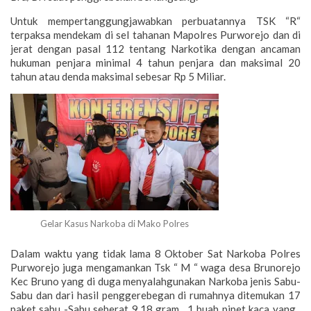
Untuk mempertanggungjawabkan perbuatannya TSK “R“
terpaksa mendekam di sel tahanan Mapolres Purworejo dan di
jerat dengan pasal 112 tentang Narkotika dengan ancaman
hukuman penjara minimal 4 tahun penjara dan maksimal 20
tahun atau denda maksimal sebesar Rp 5 Miliar.
Gelar Kasus Narkoba di Mako Polres
Dalam waktu yang tidak lama 8 Oktober Sat Narkoba Polres
Purworejo juga mengamankan Tsk “ M “ waga desa Brunorejo
Kec Bruno yang di duga menyalahgunakan Narkoba jenis Sabu-
Sabu dan dari hasil penggerebegan di rumahnya ditemukan 17
paket sabu -Sabu seberat 9,18 gram , 1 buah pipet kaca yang .